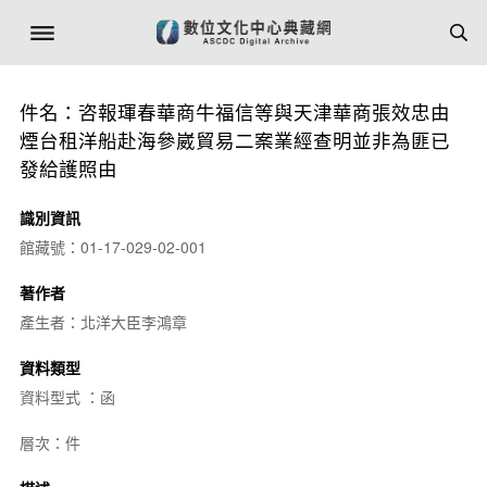
件名：咨報琿春華商牛福信等與天津華商張效忠由
煙台租洋船赴海參崴貿易二案業經查明並非為匪已
發給護照由
識別資訊
館藏號：01-17-029-02-001
著作者
產生者：北洋大臣李鴻章
資料類型
資料型式 ：函
層次：件