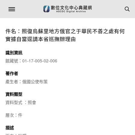
件名：照復烏蘇里地方俄官之于華民不善之處有何
實據自當逕請本省巡撫辦理由
識別資訊
館藏號：01-17-005-02-006
著作者
產生者：俄國公使布策
資料類型
資料型式 ：照會
層次：件
描述