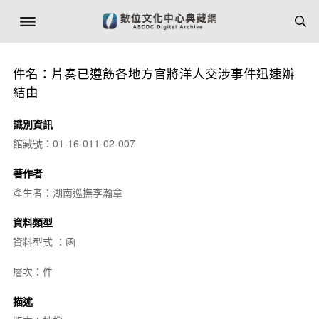
件名：片奏已遵飭各地方官將洋人交涉事件迅速辦
結由
識別資訊
館藏號：01-16-011-02-007
著作者
產生者：湖南巡撫李瀚章
資料類型
資料型式 ：函
層次：件
描述