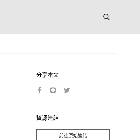
分享本文
資源連結
前往原始連結