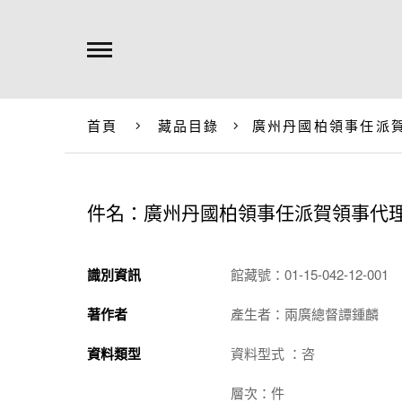
首頁
藏品目錄
廣州丹國柏領事任派
件名：廣州丹國柏領事任派賀領事代
識別資訊
館藏號：01-15-042-12-001
著作者
產生者：兩廣總督譚鍾麟
資料類型
資料型式 ：咨
層次：件