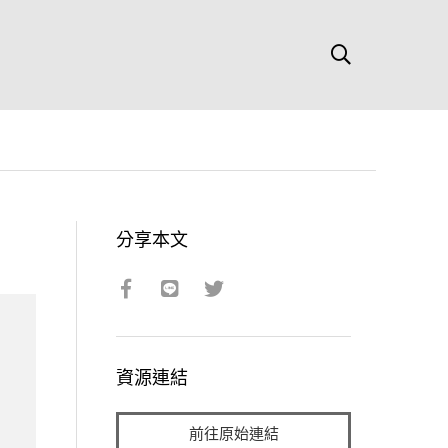
分享本文
資源連結
前往原始連結