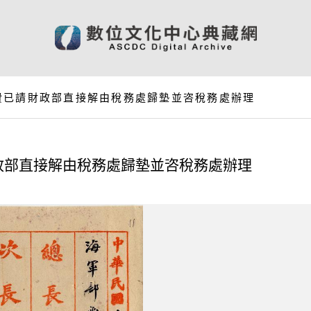
費已請財政部直接解由稅務處歸墊並咨稅務處辦理
政部直接解由稅務處歸墊並咨稅務處辦理