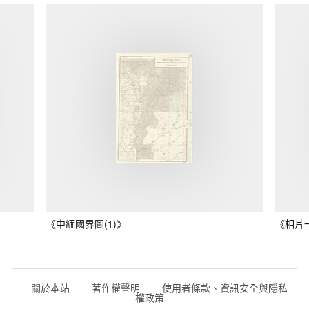
《中緬國界圖(1)》
《相片
關於本站
著作權聲明
使用者條款、資訊安全與隱私
權政策