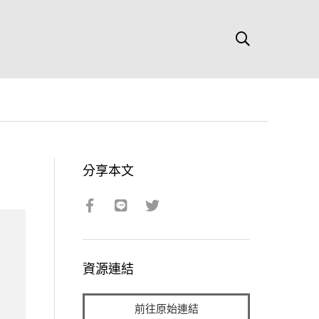
分享本文
資源連結
前往原始連結