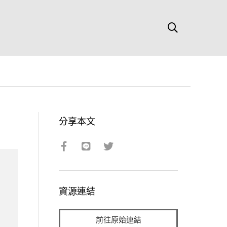
分享本文
資源連結
前往原始連結