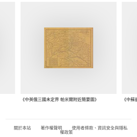
《中英俄三國未定界 帕米爾附近簡要圖》
《中蘇
關於本站
著作權聲明
使用者條款、資訊安全與隱私
權政策