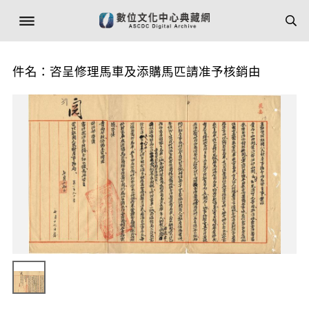
件名：咨呈修理馬車及添購馬匹請准予核銷由