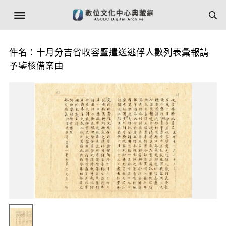
件名：十月分吉省收容暨遣送逃俘人數列表彙報請
予鑒核備案由