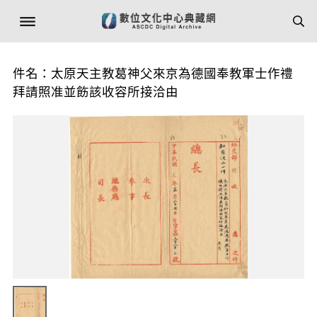
件名：太原天主教葛神父來京為德國奉教軍士作禮
拜請照准並飭該收容所接洽由