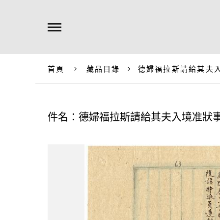
首頁
藏品目錄
德婦福拉斯請給其夫
件名：德婦福拉斯請給其夫入境准狀