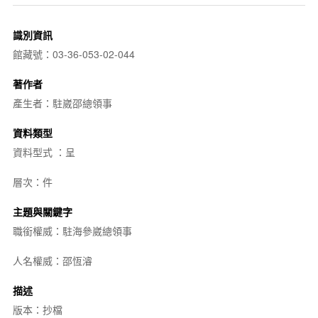
識別資訊
館藏號：03-36-053-02-044
著作者
產生者：駐崴邵總領事
資料類型
資料型式 ：呈
層次：件
主題與關鍵字
職銜權威：駐海參崴總領事
人名權威：邵恆濬
描述
版本：抄檔