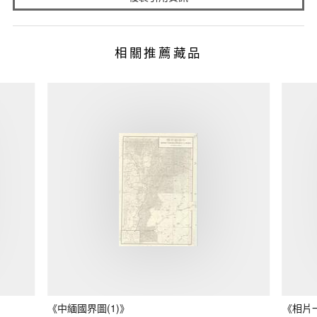
相關推薦藏品
《中緬國界圖(1)》
《相片