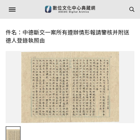
件名：中德斷交一案所有遵辦情形報請鑒核并附送
德人登錄執照由