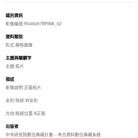
識別資訊
影像編號:R046097BRWA_02
資料類型
形式:靜態圖像
主題與關鍵字
主題:拓片
描述
影像說明:正面拓片
全形/局部:W全形
方向/局部位置:A正面
出版者
中央研究院數位典藏計畫---考古資料數位典藏系統