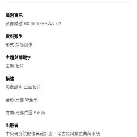
識別資訊
影像編號:R025057BRWA_02
資料類型
形式:靜態圖像
主題與關鍵字
主題:拓片
描述
影像說明:正面拓片
全形/局部:W全形
方向/局部位置:A正面
出版者
中央研究院數位典藏計畫---考古資料數位典藏系統