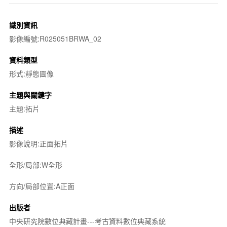
識別資訊
影像編號:R025051BRWA_02
資料類型
形式:靜態圖像
主題與關鍵字
主題:拓片
描述
影像說明:正面拓片
全形/局部:W全形
方向/局部位置:A正面
出版者
中央研究院數位典藏計畫---考古資料數位典藏系統