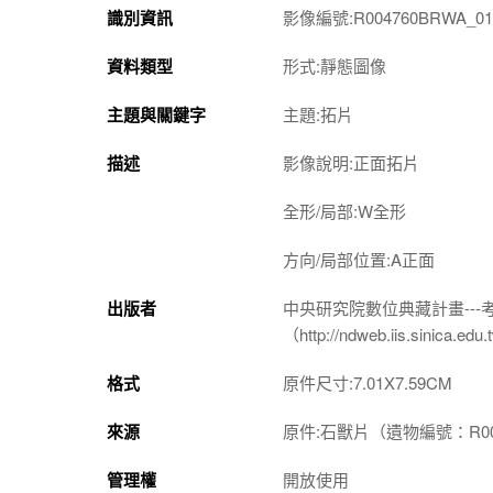
識別資訊
影像編號:R004760BRWA_01
資料類型
形式:靜態圖像
主題與關鍵字
主題:拓片
描述
影像說明:正面拓片
全形/局部:W全形
方向/局部位置:A正面
出版者
中央研究院數位典藏計畫--
（http://ndweb.iis.sinica.ed
格式
原件尺寸:7.01X7.59CM
來源
原件:石獸片（遺物編號：R00
管理權
開放使用