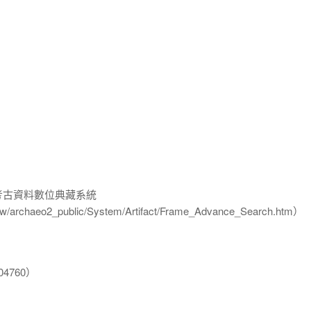
-考古資料數位典藏系統
u.tw/archaeo2_public/System/Artifact/Frame_Advance_Search.htm）
4760）