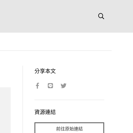
分享本文
資源連結
前往原始連結