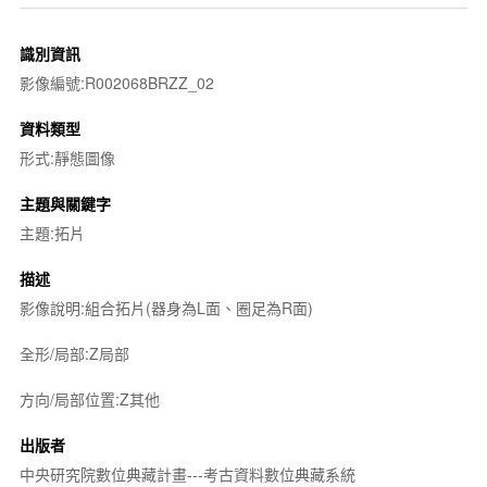
識別資訊
影像編號:R002068BRZZ_02
資料類型
形式:靜態圖像
主題與關鍵字
主題:拓片
描述
影像說明:組合拓片(器身為L面、圈足為R面)
全形/局部:Z局部
方向/局部位置:Z其他
出版者
中央研究院數位典藏計畫---考古資料數位典藏系統