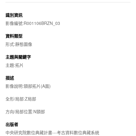
識別資訊
影像編號:R001106BRZN_03
資料類型
形式:靜態圖像
主題與關鍵字
主題:拓片
描述
影像說明:頸部拓片(A面)
全形/局部:Z局部
方向/局部位置:N頸部
出版者
中央研究院數位典藏計畫---考古資料數位典藏系統