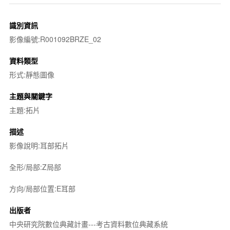
識別資訊
影像編號:R001092BRZE_02
資料類型
形式:靜態圖像
主題與關鍵字
主題:拓片
描述
影像說明:耳部拓片
全形/局部:Z局部
方向/局部位置:E耳部
出版者
中央研究院數位典藏計畫---考古資料數位典藏系統