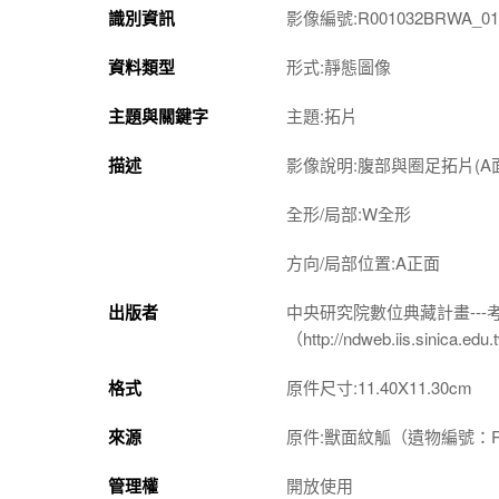
識別資訊
影像編號:R001032BRWA_01
資料類型
形式:靜態圖像
主題與關鍵字
主題:拓片
描述
影像說明:腹部與圈足拓片(A
全形/局部:W全形
方向/局部位置:A正面
出版者
中央研究院數位典藏計畫--
（http://ndweb.iis.sinica.ed
格式
原件尺寸:11.40X11.30cm
來源
原件:獸面紋觚（遺物編號：R0
管理權
開放使用