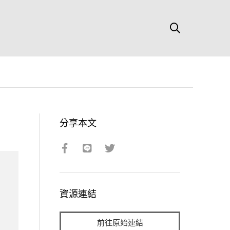
分享本文
資源連結
前往原始連結