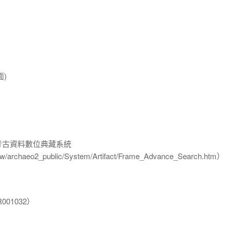
面)
-考古資料數位典藏系統
u.tw/archaeo2_public/System/Artifact/Frame_Advance_Search.htm）
01032）