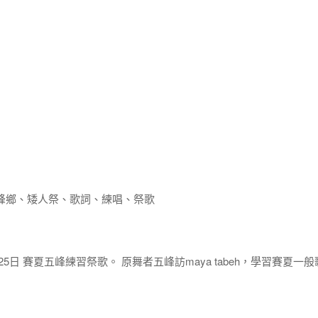
峰鄉、矮人祭、歌詞、練唱、祭歌
至25日 賽夏五峰練習祭歌。 原舞者五峰訪maya tabeh，學習賽夏一般