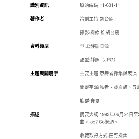
識別資訊
原始編碼:11-631-11
著作者
策劃主持:胡台麗
攝影/採錄者:胡台麗
資料類型
型式:靜態圖像
類型:靜照（JPG）
主題與關鍵字
主要主題:原舞者採集與展演
關鍵字:原舞者、賽夏族、五
族群:賽夏
描述
摘要大綱:1993年06月24日
曲。 oe? So綁頭。
收藏取得方式:田野採集