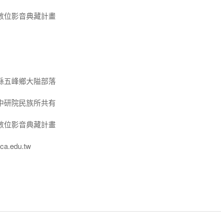
數位影音典藏計畫
縣五峰鄉大隘部落
中研院民族所共有
數位影音典藏計畫
a.edu.tw