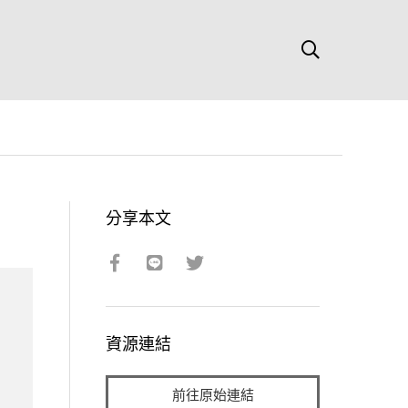
分享本文
資源連結
前往原始連結