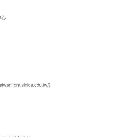
中心
flora.sinica.edu.tw/）