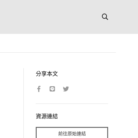
分享本文
資源連結
前往原始連結