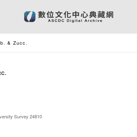
eb. & Zucc.
c.
ersity Survey 24810