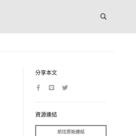
分享本文
資源連結
前往原始連結