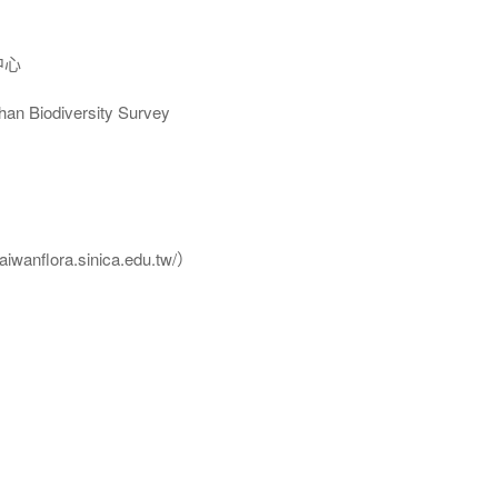
中心
Biodiversity Survey
flora.sinica.edu.tw/）