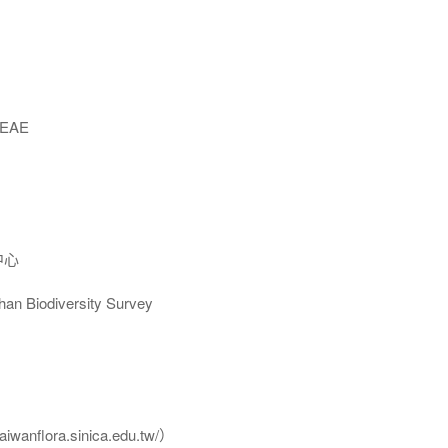
EAE
中心
Biodiversity Survey
flora.sinica.edu.tw/）