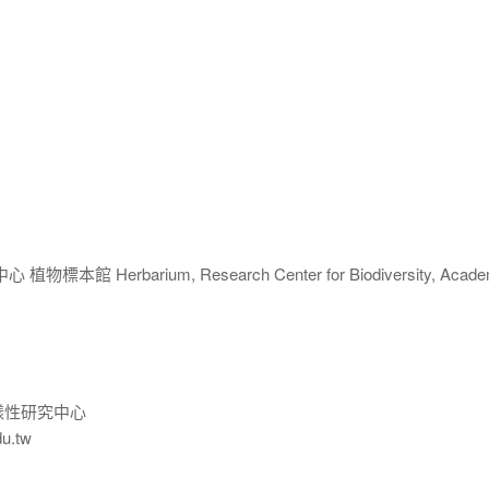
 Herbarium, Research Center for Biodiversity, Acade
樣性研究中心
du.tw