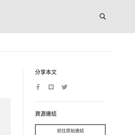
分享本文
資源連結
前往原始連結