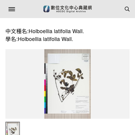
中文種名:Holboellia latifolia Wall.
學名:Holboellia latifolia Wall.