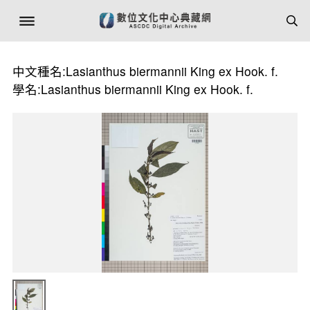
中文種名:Lasianthus biermannii King ex Hook. f.
學名:Lasianthus biermannii King ex Hook. f.