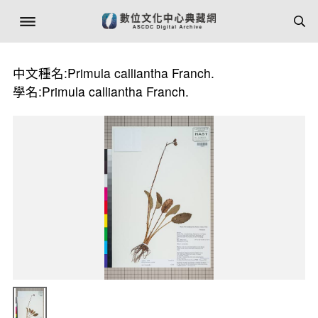
中文種名:Primula calliantha Franch.
學名:Primula calliantha Franch.