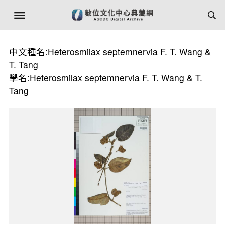
中文種名:Heterosmilax septemnervia F. T. Wang &
T. Tang
學名:Heterosmilax septemnervia F. T. Wang & T.
Tang