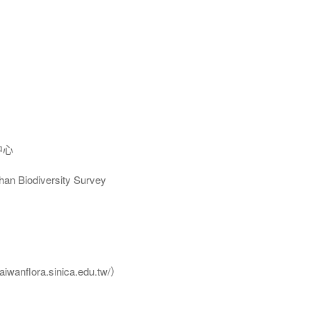
中心
Biodiversity Survey
flora.sinica.edu.tw/）