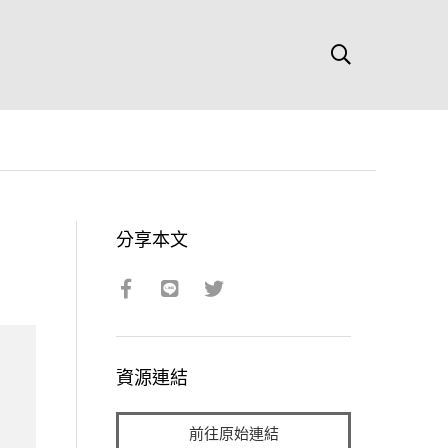
分享本文
資源連結
前往原始連結