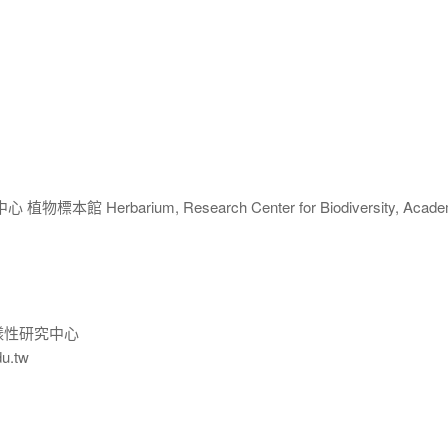
 Herbarium, Research Center for Biodiversity, Acade
樣性研究中心
du.tw