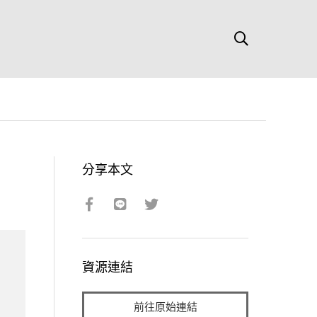
分享本文
資源連結
前往原始連結