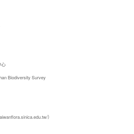
E
中心
Biodiversity Survey
flora.sinica.edu.tw/）