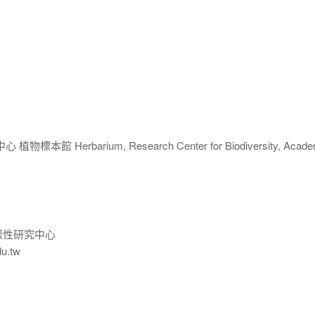
 Herbarium, Research Center for Biodiversity, Acade
樣性研究中心
du.tw