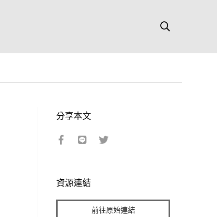
分享本文
資源連結
前往原始連結