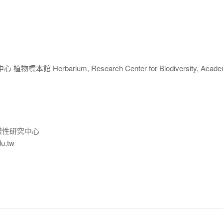
 Herbarium, Research Center for Biodiversity, Acade
樣性研究中心
du.tw