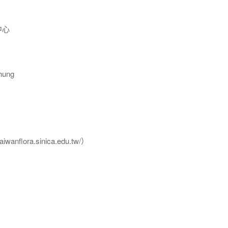
中心
ung
flora.sinica.edu.tw/）