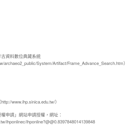
-考古資料數位典藏系統
u.tw/archaeo2_public/System/Artifact/Frame_Advance_Search.htm）
www.ihp.sinica.edu.tw/）
授權申請」網站申請授權，網址：
edu.tw/ihponlinec/ihponline?@@0.8397848014139848