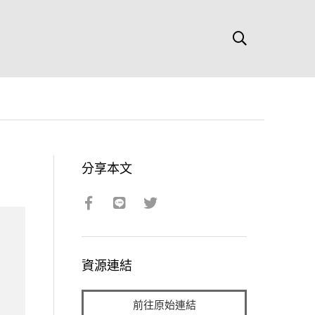
分享本文
資源連結
前往原始連結