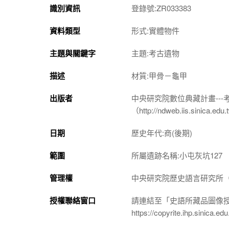
識別資訊
登錄號:ZR033383
資料類型
形式:實體物件
主題與關鍵字
主題:考古遺物
描述
材質:甲骨－龜甲
出版者
中央研究院數位典藏計畫--
（http://ndweb.iis.sinica.ed
日期
歷史年代:商(後期)
範圍
所屬遺跡名稱:小屯灰坑127
管理權
中央研究院歷史語言研究所（http://
授權聯絡窗口
請連結至「史語所藏品圖像
https://copyrite.ihp.sinica.