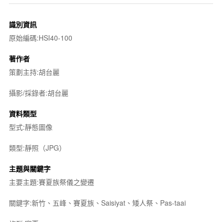
識別資訊
原始編碼:HSI40-100
著作者
策劃主持:胡台麗
攝影/採錄者:胡台麗
資料類型
型式:靜態圖像
類型:靜照（JPG）
主題與關鍵字
主要主題:賽夏族祭儀之變遷
關鍵字:新竹、五峰、賽夏族、Saisiyat、矮人祭、Pas-taai