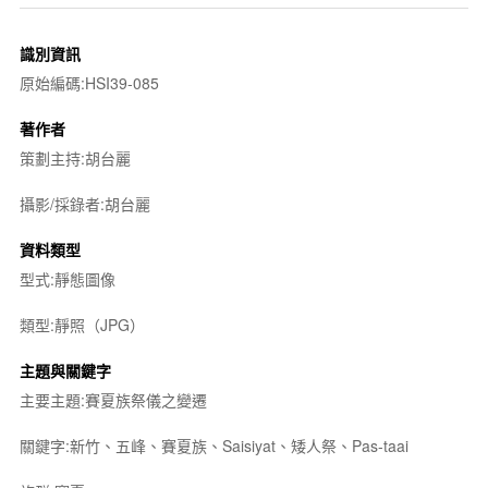
識別資訊
原始編碼:HSI39-085
著作者
策劃主持:胡台麗
攝影/採錄者:胡台麗
資料類型
型式:靜態圖像
類型:靜照（JPG）
主題與關鍵字
主要主題:賽夏族祭儀之變遷
關鍵字:新竹、五峰、賽夏族、Saisiyat、矮人祭、Pas-taai