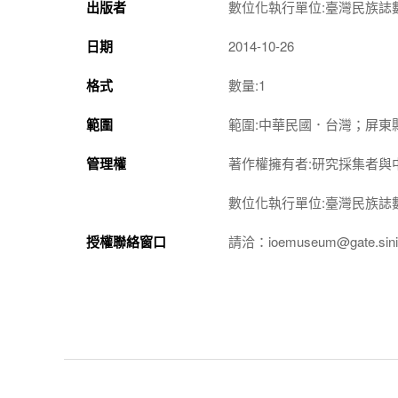
出版者
數位化執行單位:臺灣民族誌
日期
2014-10-26
格式
數量:1
範圍
範圍:中華民國．台灣；屏東
管理權
著作權擁有者:研究採集者與
數位化執行單位:臺灣民族誌
授權聯絡窗口
請洽：ioemuseum@gate.sinic