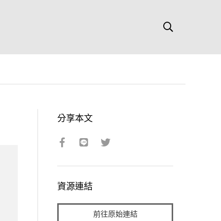
分享本文
資源連結
前往原始連結