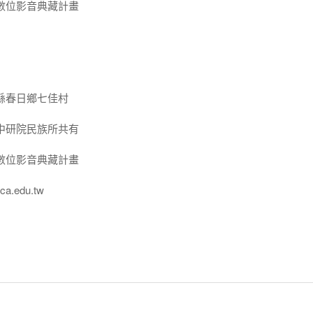
數位影音典藏計畫
縣春日鄉七佳村
中研院民族所共有
數位影音典藏計畫
a.edu.tw