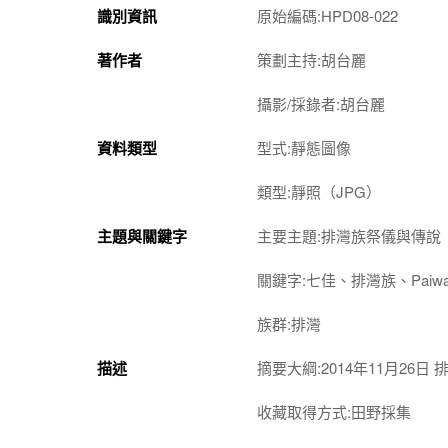
識別資訊
原始編碼:HPD08-022
著作者
策劃主持:胡台麗
攝影/採錄者:胡台麗
資料類型
型式:靜態圖像
類型:靜照（JPG）
主題與關鍵字
主要主題:排灣族祭儀與傳說
關鍵字:七佳、排灣族、Pai
族群:排灣
描述
摘要大綱:2014年11月26
收藏取得方式:田野採集