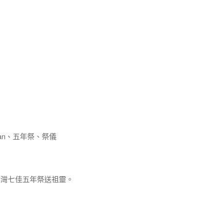
wan、五年祭、祭儀
日 排灣七佳五年祭送祖靈。