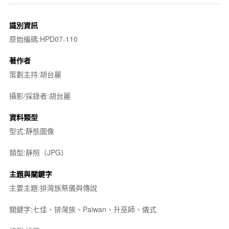
識別資訊
原始編碼:HPD07-110
著作者
策劃主持:胡台麗
攝影/採錄者:胡台麗
資料類型
型式:靜態圖像
類型:靜照（JPG）
主題與關鍵字
主要主題:排灣族祭儀與傳說
關鍵字:七佳、排灣族、Paiwan、升巫師、儀式