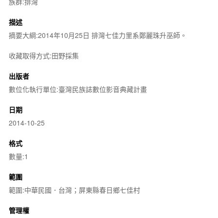
族群:排灣
描述
摘要大綱:2014年10月25日 排灣七佳力里系鄭麗珠升巫師。
收藏取得方式:田野採集
出版者
數位化執行單位:臺灣民族誌數位影音典藏計畫
日期
2014-10-25
格式
數量:1
範圍
範圍:中華民國．台灣；屏東縣春日鄉七佳村
管理權