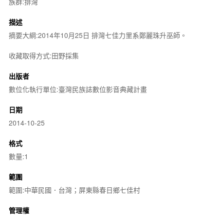
族群:排灣
描述
摘要大綱:2014年10月25日 排灣七佳力里系鄭麗珠升巫師。
收藏取得方式:田野採集
出版者
數位化執行單位:臺灣民族誌數位影音典藏計畫
日期
2014-10-25
格式
數量:1
範圍
範圍:中華民國．台灣；屏東縣春日鄉七佳村
管理權