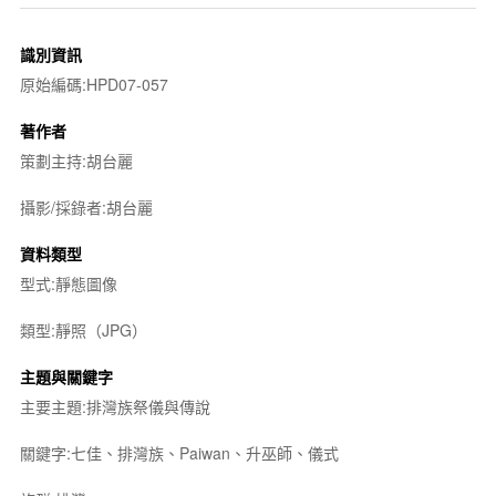
識別資訊
原始編碼:HPD07-057
著作者
策劃主持:胡台麗
攝影/採錄者:胡台麗
資料類型
型式:靜態圖像
類型:靜照（JPG）
主題與關鍵字
主要主題:排灣族祭儀與傳說
關鍵字:七佳、排灣族、Paiwan、升巫師、儀式