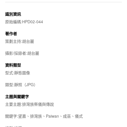
識別資訊
原始編碼:HPD02-044
著作者
策劃主持:胡台麗
攝影/採錄者:胡台麗
資料類型
型式:靜態圖像
類型:靜照（JPG）
主題與關鍵字
主要主題:排灣族祭儀與傳說
關鍵字:望嘉、排灣族、Paiwan、成巫、儀式