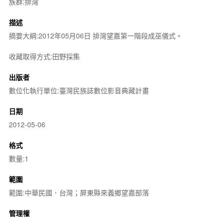
族群:排灣
描述
摘要大綱:2012年05月06日 排灣望嘉第一階段成巫儀式。
收藏取得方式:田野採集
出版者
數位化執行單位:臺灣民族誌數位影音典藏計畫
日期
2012-05-06
格式
數量:1
範圍
範圍:中華民國．台灣；屏東縣來義鄉望嘉部落
管理權