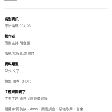
識別資訊
原始編碼:024-03
著作者
策劃主持:胡台麗
攝影/採錄者:喬宗忞
資料類型
型式:文字
類型:問卷（PDF）
主題與關鍵字
主要主題:原住民族祭儀歌舞
關鍵字:阿美族、Amis、問卷調查、祭儀歌舞、台東