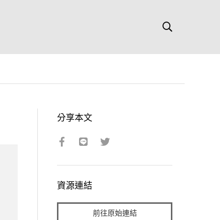
分享本文
資源連結
前往原始連結