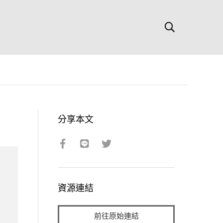
分享本文
資源連結
前往原始連結