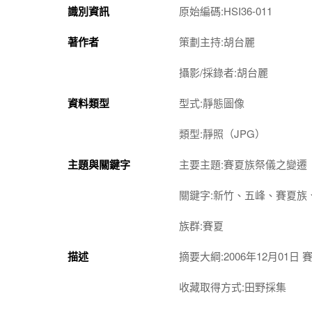
識別資訊
原始編碼:HSI36-011
著作者
策劃主持:胡台麗
攝影/採錄者:胡台麗
資料類型
型式:靜態圖像
類型:靜照（JPG）
主題與關鍵字
主要主題:賽夏族祭儀之變遷
關鍵字:新竹、五峰、賽夏族、Sai
族群:賽夏
描述
摘要大綱:2006年12月01
收藏取得方式:田野採集