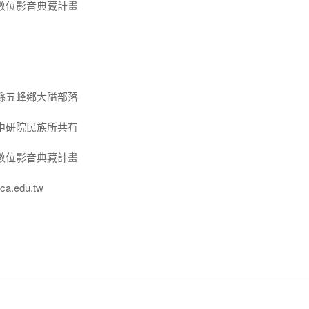
數位影音典藏計畫
縣五峰鄉大隘部落
中研院民族所共有
數位影音典藏計畫
a.edu.tw