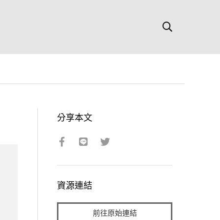
分享本文
資源連結
前往原始連結