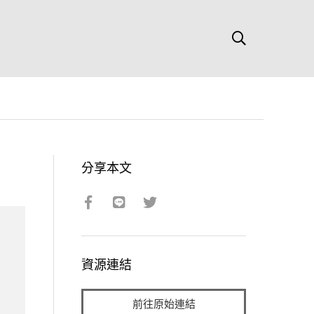
分享本文
資源連結
前往原始連結