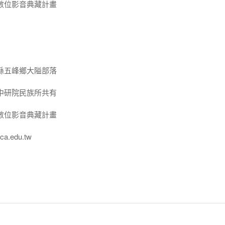
數位影音典藏計畫
縣五峰鄉大隘部落
中研院民族所共有
數位影音典藏計畫
a.edu.tw