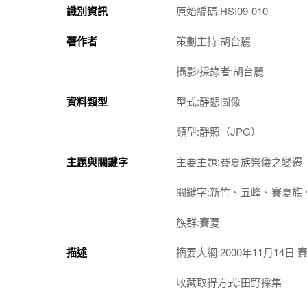
識別資訊
原始編碼:HSI09-010
著作者
策劃主持:胡台麗
攝影/採錄者:胡台麗
資料類型
型式:靜態圖像
類型:靜照（JPG）
主題與關鍵字
主要主題:賽夏族祭儀之變遷
關鍵字:新竹、五峰、賽夏族、Sai
族群:賽夏
描述
摘要大綱:2000年11月14日
收藏取得方式:田野採集