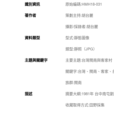
識別資訊
原始編碼:HMH18-031
著作者
策劃主持:胡台麗
攝影/採錄者:胡台麗
資料類型
型式:靜態圖像
類型:靜照（JPG）
主題與關鍵字
主要主題:台灣閩南與客家村
關鍵字:台灣、閩南、客家、
族群:閩南
描述
摘要大綱:1981年 台中南
收藏取得方式:田野採集