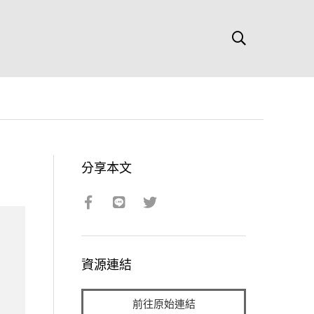
分享本文
資源連結
前往原始連結