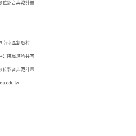
數位影音典藏計畫
市南屯區劉厝村
中研院民族所共有
數位影音典藏計畫
a.edu.tw