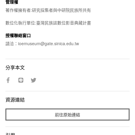
管理權
著作權擁有者:研究採集者與中研院民族所共有
數位化執行單位:臺灣民族誌數位影音典藏計畫
授權聯絡窗口
請洽：ioemuseum@gate.sinica.edu.tw
分享本文
資源連結
前往原始連結