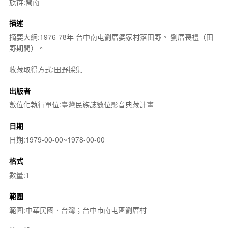
族群:閩南
描述
摘要大綱:1976-78年 台中南屯劉厝婆家村落田野。 劉厝喪禮（田
野期間）。
收藏取得方式:田野採集
出版者
數位化執行單位:臺灣民族誌數位影音典藏計畫
日期
日期:1979-00-00~1978-00-00
格式
數量:1
範圍
範圍:中華民國．台灣；台中市南屯區劉厝村