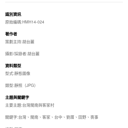
識別資訊
原始編碼:HMH14-024
著作者
策劃主持:胡台麗
攝影/採錄者:胡台麗
資料類型
型式:靜態圖像
類型:靜照（JPG）
主題與關鍵字
主要主題:台灣閩南與客家村
關鍵字:台灣、閩南、客家、台中、劉厝、田野、喪事