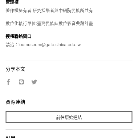
管理權
著作權擁有者:研究採集者與中研院民族所共有
數位化執行單位:臺灣民族誌數位影音典藏計畫
授權聯絡窗口
請洽：ioemuseum@gate.sinica.edu.tw
分享本文
資源連結
前往原始連結