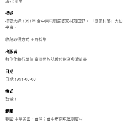
族群:閩南
描述
摘要大綱:1991年 台中南屯劉厝婆家村落田野。 「婆家村落」大伯
喪事。
收藏取得方式:田野採集
出版者
數位化執行單位:臺灣民族誌數位影音典藏計畫
日期
日期:1991-00-00
格式
數量:1
範圍
範圍:中華民國．台灣；台中市南屯區劉厝村