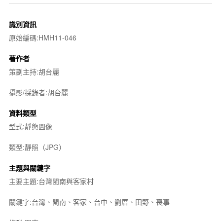
識別資訊
原始編碼:HMH11-046
著作者
策劃主持:胡台麗
攝影/採錄者:胡台麗
資料類型
型式:靜態圖像
類型:靜照（JPG）
主題與關鍵字
主要主題:台灣閩南與客家村
關鍵字:台灣、閩南、客家、台中、劉厝、田野、喪事