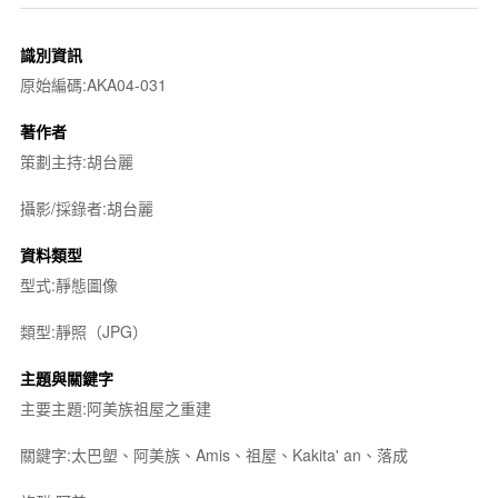
識別資訊
原始編碼:AKA04-031
著作者
策劃主持:胡台麗
攝影/採錄者:胡台麗
資料類型
型式:靜態圖像
類型:靜照（JPG）
主題與關鍵字
主要主題:阿美族祖屋之重建
關鍵字:太巴塱、阿美族、Amis、祖屋、Kakita' an、落成