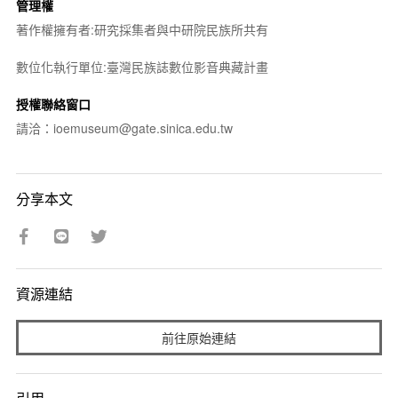
管理權
著作權擁有者:研究採集者與中研院民族所共有
數位化執行單位:臺灣民族誌數位影音典藏計畫
授權聯絡窗口
請洽：ioemuseum@gate.sinica.edu.tw
分享本文
資源連結
前往原始連結