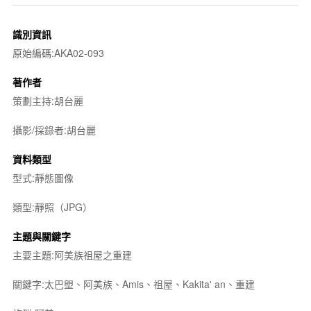
識別資訊
原始編碼:AKA02-093
著作者
策劃主持:胡台麗
攝影/採錄者:胡台麗
資料類型
型式:靜態圖像
類型:靜照（JPG）
主題與關鍵字
主要主題:阿美族祖屋之重建
關鍵字:太巴塱、阿美族、Amis、祖屋、Kakita' an、重建