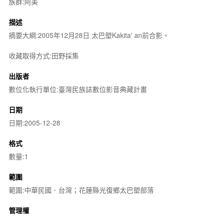
族群:阿美
描述
摘要大綱:2005年12月28日 太巴塱Kakita' an前合影。
收藏取得方式:田野採集
出版者
數位化執行單位:臺灣民族誌數位影音典藏計畫
日期
日期:2005-12-28
格式
數量:1
範圍
範圍:中華民國．台灣；花蓮縣光復鄉太巴塱部落
管理權